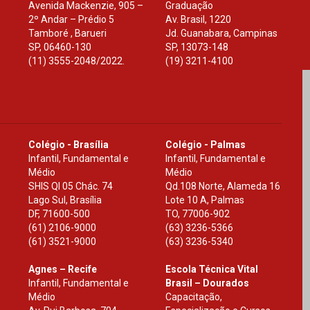
Avenida Mackenzie, 905 –
Graduação
2º Andar – Prédio 5
Av. Brasil, 1220
Tamboré , Barueri
Jd. Guanabara, Campinas
SP
,
06460-130
SP
,
13073-148
(11) 3555-2048/2022.
(19) 3211-4100
Colégio - Brasília
Colégio - Palmas
Infantil, Fundamental e
Infantil, Fundamental e
Médio
Médio
SHIS Ql 05 Chác. 74
Qd.108 Norte, Alameda 16
Lago Sul, Brasília
Lote 10 A, Palmas
DF
,
71600-500
TO
,
77006-902
(61) 2106-9000
(63) 3236-5366
(61) 3521-9000
(63) 3236-5340
Agnes – Recife
Escola Técnica Vital
Infantil, Fundamental e
Brasil – Dourados
Médio
Capacitação,