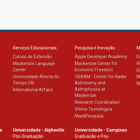
Serviços Educacionais:
Pesquisa e Inovação:
M
Cursos de Extensão
Apple Developer Academy
E
Mackenzie Language
Mackenzie Center for
R
Center
Economic Freedom
R
Universidade Aberta do
CRAAM - Center for Radio
M
Tempo Útil
Astronomy and
N
Astrophysics at
International Affairs
Mackenzie
Research Coordination
Vitrine Tecnologica
MackPesquisa
le
Universidade - Alphaville
Universidade - Campinas
Pós-Graduação
Graduação e Pós-