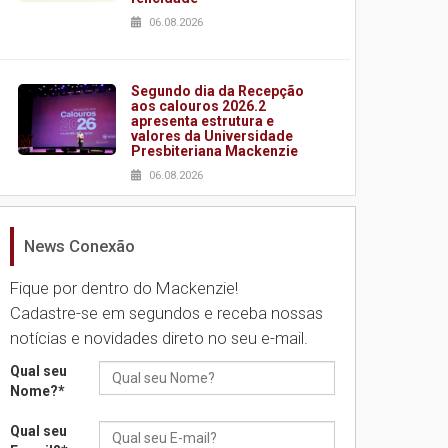
06.08.2026
Segundo dia da Recepção
aos calouros 2026.2
apresenta estrutura e
valores da Universidade
Presbiteriana Mackenzie
06.08.2026
News Conexão
Nova apresentação do
Centro de Música Brasileira
homenageia artista
Fique por dentro do Mackenzie!
brasileira
Cadastre-se em segundos e receba nossas
05.08.2026
notícias e novidades direto no seu e-mail.
Qual seu
Universidade Mackenzie
Nome?
*
realizará nova edição da
Feira EducationUSA
Qual seu
05.08.2026