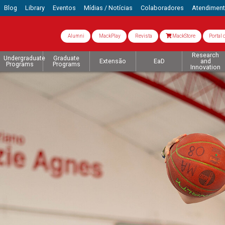
Blog
Library
Eventos
Mídias / Notícias
Colaboradores
Atendimen
Alumni
MackPlay
Revista
MackStore
Portal 
Research
Undergraduate
Graduate
Extensão
EaD
and
Programs
Programs
Innovation