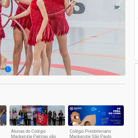
1
Alunas do Colégio
Colégio Presbiteriano
Mackenzie Palmas são
Mackenzie São Paulo