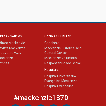
Como os pais podem investir
na educação dos filhos além
da escola
04.08.2026
ídias / Notícias:
Sociais e Culturais:
ditora Mackenzie
Capelania
evista Mackenzie
Mackenzie Historical and
Cultural Center
ádio e TV Web
ackenzie
Mackenzie Voluntário
otícias
Responsabilidade Social
Hospitais:
Hospital Universitário
Evangélico Mackenzie
Hospital Evangélico
#mackenzie1870