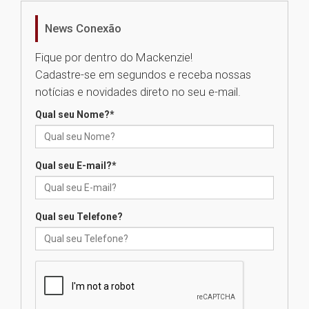
realizará nova edição da Feira
EducationUSA
News Conexão
05.08.2026
Fique por dentro do Mackenzie!
Cadastre-se em segundos e receba nossas
Seminário discute desafios
notícias e novidades direto no seu e-mail.
das novas tecnologias em
sistemas solares residenciais
Qual seu Nome?
*
04.08.2026
Qual seu E-mail?
*
Mackenzie recepciona os
calouros do segundo semestre
de 2026
04.08.2026
Qual seu Telefone?
Como o Colégio Mackenzie
Brasília prepara seus
estudantes para o PAS antes
mesmo do Ensino Médio
04.08.2026