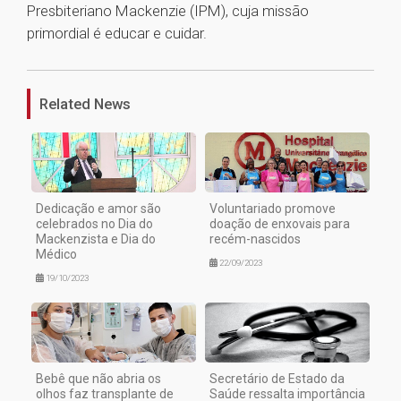
Presbiteriano Mackenzie (IPM), cuja missão
primordial é educar e cuidar.
1
Related News
Dedicação e amor são
Voluntariado promove
celebrados no Dia do
doação de enxovais para
Mackenzista e Dia do
recém-nascidos
Médico
22/09/2023
19/10/2023
Bebê que não abria os
Secretário de Estado da
olhos faz transplante de
Saúde ressalta importância