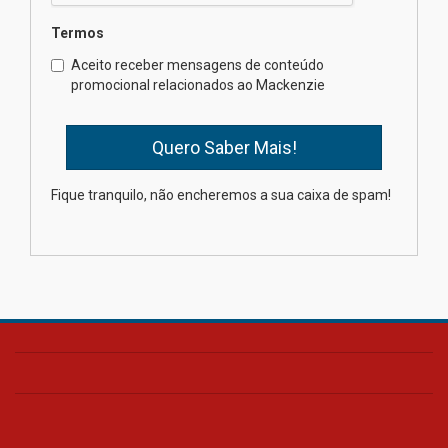
Termos
Como os pais podem investir
Aceito receber mensagens de conteúdo
na educação dos filhos além da
promocional relacionados ao Mackenzie
escola
04.08.2026
XIII Fórum de Aprendizagem
Fique tranquilo, não encheremos a sua caixa de spam!
Transformadora reúne
docentes para debater
inovação e desafios da
educação superior
04.08.2026