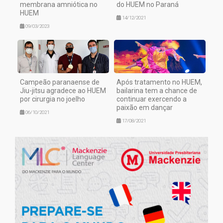
membrana amniótica no
do HUEM no Paraná
HUEM
14/12/2021
09/03/2023
Campeão paranaense de
Após tratamento no HUEM,
Jiu-jitsu agradece ao HUEM
bailarina tem a chance de
por cirurgia no joelho
continuar exercendo a
paixão em dançar
06/10/2021
17/08/2021