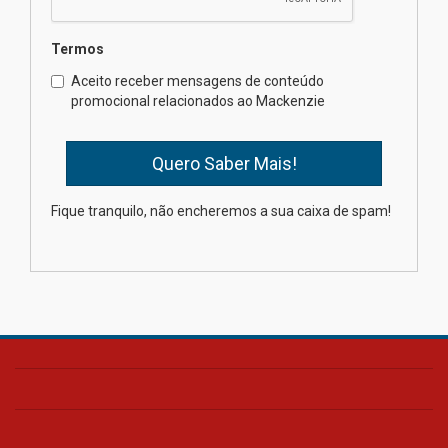
Termos
Como o Colégio Mackenzie
Brasília prepara seus
Aceito receber mensagens de conteúdo
estudantes para o PAS antes
promocional relacionados ao Mackenzie
mesmo do Ensino Médio
04.08.2026
Como os pais podem investir
Fique tranquilo, não encheremos a sua caixa de spam!
na educação dos filhos além da
escola
04.08.2026