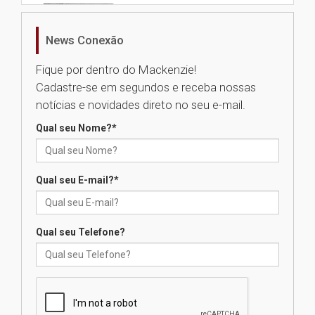
Nova apresentação do Centro
de Música Brasileira
homenageia artista brasileira
News Conexão
05.08.2026
Fique por dentro do Mackenzie!
Cadastre-se em segundos e receba nossas
Universidade Mackenzie
notícias e novidades direto no seu e-mail.
realizará nova edição da Feira
EducationUSA
Qual seu Nome?
*
05.08.2026
Qual seu E-mail?
*
Seminário discute desafios
das novas tecnologias em
sistemas solares residenciais
04.08.2026
Qual seu Telefone?
Mackenzie recepciona os
calouros do segundo semestre
de 2026
04.08.2026