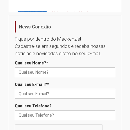
Universidade Mackenzie
realizará nova edição da Feira
EducationUSA
News Conexão
05.08.2026
Fique por dentro do Mackenzie!
Cadastre-se em segundos e receba nossas
Seminário discute desafios
notícias e novidades direto no seu e-mail.
das novas tecnologias em
sistemas solares residenciais
Qual seu Nome?
*
04.08.2026
Qual seu E-mail?
*
Mackenzie recepciona os
calouros do segundo semestre
de 2026
04.08.2026
Qual seu Telefone?
Como o Colégio Mackenzie
Brasília prepara seus