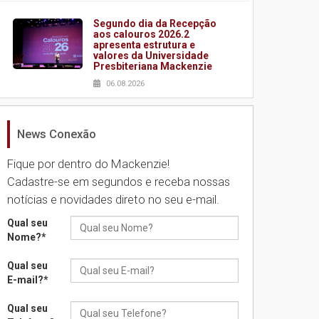
Segundo dia da Recepção
aos calouros 2026.2
apresenta estrutura e
valores da Universidade
Presbiteriana Mackenzie
06.08.2026
News Conexão
Nova apresentação do
Centro de Música Brasileira
homenageia artista
Fique por dentro do Mackenzie!
brasileira
Cadastre-se em segundos e receba nossas
05.08.2026
notícias e novidades direto no seu e-mail.
Qual seu
Universidade Mackenzie
Nome?
*
realizará nova edição da
Feira EducationUSA
Qual seu
05.08.2026
E-mail?
*
Qual seu
Seminário discute desafios