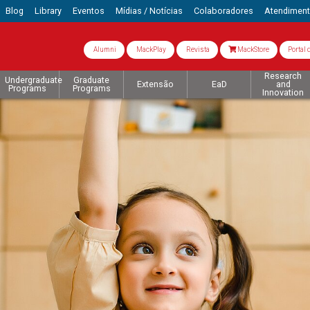
Blog
Library
Eventos
Mídias / Notícias
Colaboradores
Atendimen
Alumni
MackPlay
Revista
MackStore
Portal 
Research
Undergraduate
Graduate
Extensão
EaD
and
Programs
Programs
Innovation