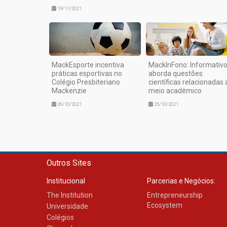
19/11/2021
MackEsporte incentiva
MackInFono: Informativ
práticas esportivas no
aborda questões
Colégio Presbiteriano
científicas relacionadas 
Mackenzie
meio acadêmico
26/10/2021
25/10/2021
Outros Sites
Institucional
Parcerias e Negócios:
The Institution
Entrepreneurship
Ecosystem
Universidade
Colégios