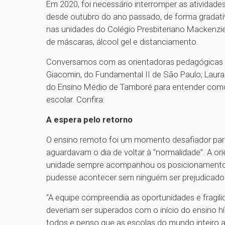
Em 2020, foi necessário interromper as atividad
desde outubro do ano passado, de forma gradativ
nas unidades do Colégio Presbiteriano Mackenz
de máscaras, álcool gel e distanciamento.
Conversamos com as orientadoras pedagógicas An
Giacomin, do Fundamental II de São Paulo; Laura Pi
do Ensino Médio de Tamboré para entender como 
escolar. Confira:
A espera pelo retorno
O ensino remoto foi um momento desafiador para
aguardavam o dia de voltar à “normalidade”. A or
unidade sempre acompanhou os posicionamentos 
pudesse acontecer sem ninguém ser prejudicado
“A equipe compreendia as oportunidades e fragili
deveriam ser superados com o início do ensino 
todos e penso que as escolas do mundo inteiro 