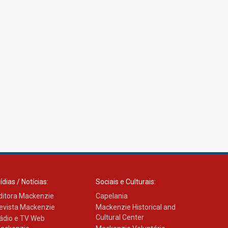
ídias / Notícias:
Sociais e Culturais:
ditora Mackenzie
Capelania
evista Mackenzie
Mackenzie Historical and
Cultural Center
ádio e TV Web