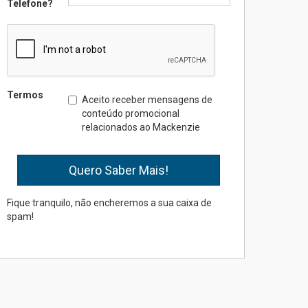
Telefone?
das novas tecnologias em
sistemas solares
residenciais
04.08.2026
Mackenzie recepciona os
Termos
Aceito receber mensagens de
calouros do segundo
conteúdo promocional
semestre de 2026
relacionados ao Mackenzie
04.08.2026
Como o Colégio Mackenzie
Brasília prepara seus
estudantes para o PAS antes
Fique tranquilo, não encheremos a sua caixa de
mesmo do Ensino Médio
spam!
04.08.2026
Como os pais podem investir
na educação dos filhos além
da escola