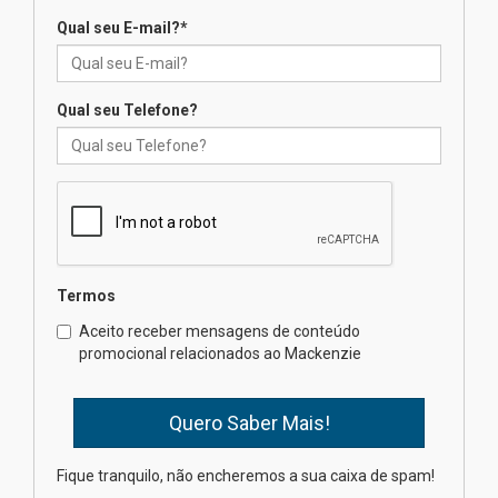
Qual seu E-mail?
*
Seminário discute desafios
das novas tecnologias em
sistemas solares residenciais
04.08.2026
Qual seu Telefone?
Mackenzie recepciona os
calouros do segundo semestre
de 2026
04.08.2026
Termos
Como o Colégio Mackenzie
Brasília prepara seus
Aceito receber mensagens de conteúdo
estudantes para o PAS antes
promocional relacionados ao Mackenzie
mesmo do Ensino Médio
04.08.2026
Como os pais podem investir
Fique tranquilo, não encheremos a sua caixa de spam!
na educação dos filhos além da
escola