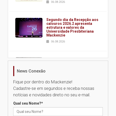
06.08.2026
Segundo dia da Recepção aos
calouros 2026.2 apresenta
estrutura e valores da
Universidade Presbiteriana
Mackenzie
06.08.2026
Nova apresentação do Centro
de Música Brasileira
homenageia artista brasileira
News Conexão
05.08.2026
Fique por dentro do Mackenzie!
Cadastre-se em segundos e receba nossas
Universidade Mackenzie
notícias e novidades direto no seu e-mail.
realizará nova edição da Feira
EducationUSA
Qual seu Nome?
*
05.08.2026