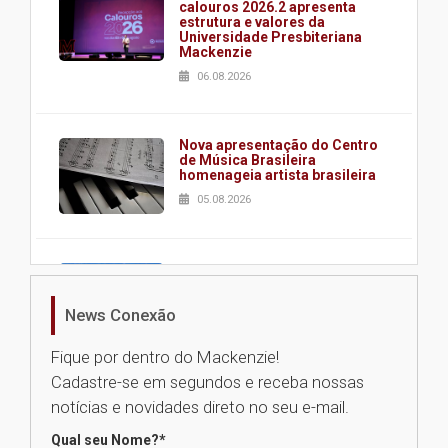
calouros 2026.2 apresenta
estrutura e valores da
Universidade Presbiteriana
Mackenzie
06.08.2026
Nova apresentação do Centro
de Música Brasileira
homenageia artista brasileira
05.08.2026
Universidade Mackenzie
realizará nova edição da Feira
EducationUSA
News Conexão
05.08.2026
Fique por dentro do Mackenzie!
Cadastre-se em segundos e receba nossas
Seminário discute desafios
notícias e novidades direto no seu e-mail.
das novas tecnologias em
sistemas solares residenciais
Qual seu Nome?
*