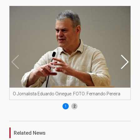
O Jornalista Eduardo Oinegue. FOTO: Fernando Pereira
Im
1
2
Related News