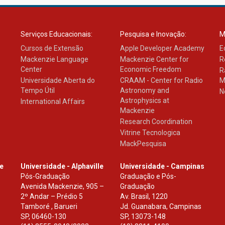
Serviços Educacionais:
Pesquisa e Inovação:
M
Cursos de Extensão
Apple Developer Academy
E
Mackenzie Language
Mackenzie Center for
R
Center
Economic Freedom
R
Universidade Aberta do
CRAAM - Center for Radio
M
Tempo Útil
Astronomy and
N
Astrophysics at
International Affairs
Mackenzie
Research Coordination
Vitrine Tecnologica
MackPesquisa
le
Universidade - Alphaville
Universidade - Campinas
Pós-Graduação
Graduação e Pós-
Avenida Mackenzie, 905 –
Graduação
2º Andar – Prédio 5
Av. Brasil, 1220
Tamboré , Barueri
Jd. Guanabara, Campinas
SP
,
06460-130
SP
,
13073-148