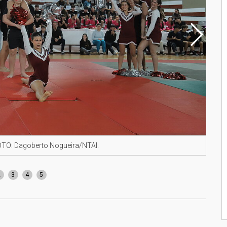
OTO: Dagoberto Nogueira/NTAI.
Dive
incl
2
3
4
5