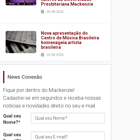
Presbiteriana Mackenzie
06.08.2026
Nova apresentação do
Centro de Música Brasileira
homenageia artista
brasileira
05.08.2026
News Conexão
Universidade Mackenzie
realizará nova edição da
Feira EducationUSA
Fique por dentro do Mackenzie!
05.08.2026
Cadastre-se em segundos e receba nossas
notícias e novidades direto no seu e-mail.
Seminário discute desafios
Qual seu
das novas tecnologias em
Nome?
*
sistemas solares
residenciais
Qual seu
04.08.2026