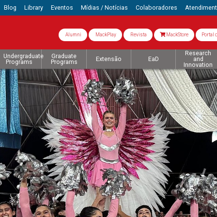
Blog
Library
Eventos
Mídias / Notícias
Colaboradores
Atendimen
Alumni
MackPlay
Revista
MackStore
Portal 
Research
Undergraduate
Graduate
Extensão
EaD
and
Programs
Programs
Innovation