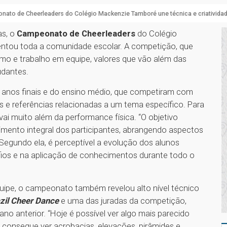
ato de Cheerleaders do Colégio Mackenzie Tamboré une técnica e criativida
as, o
Campeonato de Cheerleaders
do Colégio
ntou toda a comunidade escolar. A competição, que
smo e trabalho em equipe, valores que vão além das
udantes.
 anos finais e do ensino médio, que competiram com
as e referências relacionadas a um tema específico. Para
 vai muito além da performance física. “O objetivo
ento integral dos participantes, abrangendo aspectos
. Segundo ela, é perceptível a evolução dos alunos
os e na aplicação de conhecimentos durante todo o
 equipe, o campeonato também revelou alto nível técnico
zil Cheer Dance
e uma das juradas da competição,
o anterior. “Hoje é possível ver algo mais parecido
 consegue ver acrobacias, elevações, pirâmides e