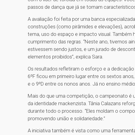
passos de dança que já se tornam característic
A avaliação foi feita por uma banca especializa
construções (como pirâmides e elevações), acrob
tema, uso do espaço e impacto visual. Também h
cumprimento das regras. “Neste ano, tivemos ain
estivessem sendo justos, e um jurado de desconto
elementos proibidos”, explica Sara.
Os resultados refletiram o esforço e a dedicação
6ºF ficou em primeiro lugar entre os sextos anos,
e o 9ºD entre os nonos anos. Já no ensino médio
Mais do que uma competição, o campeonato é um
da identidade mackenzista. Tânia Calazans reforç
durante todo o processo. “Eles moldam o comport
promovendo união e solidariedade.”
A iniciativa também é vista como uma ferramen