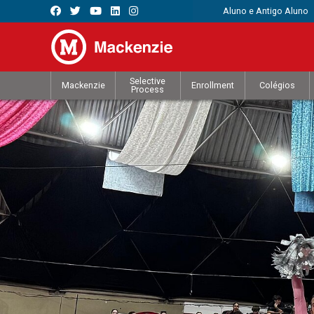
Aluno e Antigo Aluno
Selective
Mackenzie
Enrollment
Colégios
Process