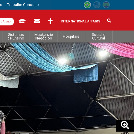
to
Trabalhe Conosco
INTERNATIONAL AFFAIRS
do Aluno
Sistemas
Mackenzie
Social e
Hospitais
de Ensino
Negócios
Cultural