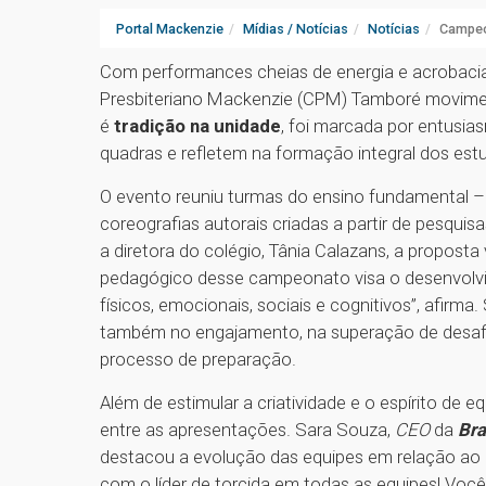
Portal Mackenzie
Mídias / Notícias
Notícias
Campeon
Com performances cheias de energia e acrobaci
Presbiteriano Mackenzie (CPM) Tamboré movime
é
tradição na unidade
, foi marcada por entusia
quadras e refletem na formação integral dos est
O evento reuniu turmas do ensino fundamental –
coreografias autorais criadas a partir de pesquis
a diretora do colégio, Tânia Calazans, a proposta
pedagógico desse campeonato visa o desenvolvim
físicos, emocionais, sociais e cognitivos”, afirma
também no engajamento, na superação de desafi
processo de preparação.
Além de estimular a criatividade e o espírito de
entre as apresentações. Sara Souza,
CEO
da
Bra
destacou a evolução das equipes em relação ao an
com o líder de torcida em todas as equipes! Você