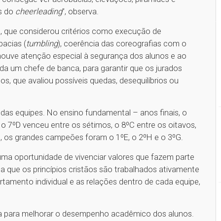
os do
cheerleading
”, observa.
da, que considerou critérios como execução de
acias (
tumbling
), coerência das coreografias com o
ouve atenção especial à segurança dos alunos e ao
da um chefe de banca, para garantir que os jurados
s, que avaliou possíveis quedas, desequilíbrios ou
 das equipes. No ensino fundamental – anos finais, o
 o 7ºD venceu entre os sétimos, o 8ºC entre os oitavos,
, os grandes campeões foram o 1ºE, o 2ºH e o 3ºG.
a oportunidade de vivenciar valores que fazem parte
a que os princípios cristãos são trabalhados ativamente
amento individual e as relações dentro de cada equipe,
ta para melhorar o desempenho acadêmico dos alunos.