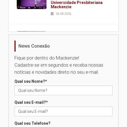
Universidade Presbiteriana
Mackenzie
06.08.2026
Nova apresentação do Centro
de Música Brasileira
homenageia artista brasileira
News Conexão
05.08.2026
Fique por dentro do Mackenzie!
Cadastre-se em segundos e receba nossas
Universidade Mackenzie
notícias e novidades direto no seu e-mail.
realizará nova edição da Feira
EducationUSA
Qual seu Nome?
*
05.08.2026
Qual seu E-mail?
*
Seminário discute desafios
das novas tecnologias em
sistemas solares residenciais
04.08.2026
Qual seu Telefone?