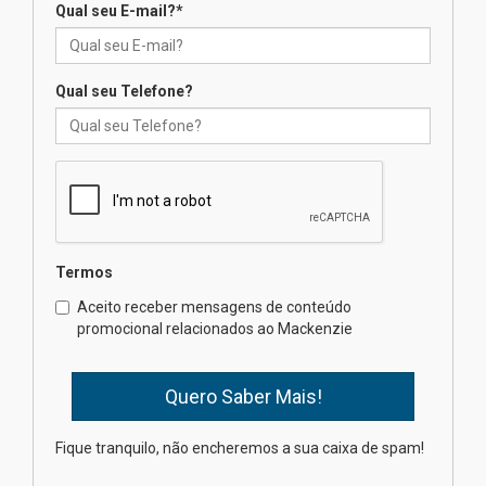
Qual seu E-mail?
*
Seminário discute desafios
das novas tecnologias em
sistemas solares residenciais
04.08.2026
Qual seu Telefone?
Mackenzie recepciona os
calouros do segundo semestre
de 2026
04.08.2026
Termos
Como o Colégio Mackenzie
Brasília prepara seus
Aceito receber mensagens de conteúdo
estudantes para o PAS antes
promocional relacionados ao Mackenzie
mesmo do Ensino Médio
04.08.2026
Como os pais podem investir
Fique tranquilo, não encheremos a sua caixa de spam!
na educação dos filhos além da
escola