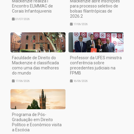
Mackenzie realiza I
Mackenzie abre inscrições
Encontro ELMMAC de
para processo seletivo de
Corais Infantojuvenis
bolsas filantrópicas de
2026.2
01/07/2026
17/06/2026
Faculdade de Direito do
Professor da UFES ministra
Mackenzie é classificada
conferência sobre
como uma das melhores
precedentes judiciais na
do mundo
FPMB
17/06/2026
16/06/2026
Programa de Pós-
Graduação em Direito
Político e Econômico visita
a Escócia