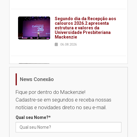
Segundo dia da Recepção aos
calouros 2026.2 apresenta
estrutura e valores da
Universidade Presbiteriana
Mackenzie
06.08.2026
Nova apresentação do Centro
de Música Brasileira
homenageia artista brasileira
News Conexão
05.08.2026
Fique por dentro do Mackenzie!
Cadastre-se em segundos e receba nossas
Universidade Mackenzie
notícias e novidades direto no seu e-mail.
realizará nova edição da Feira
EducationUSA
Qual seu Nome?
*
05.08.2026