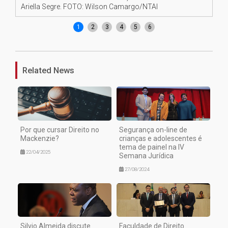
Ariella Segre. FOTO: Wilson Camargo/NTAI
1
2
3
4
5
6
Related News
Por que cursar Direito no
Segurança on-line de
Mackenzie?
crianças e adolescentes é
tema de painel na IV
22/04/2025
Semana Jurídica
27/08/2024
Silvio Almeida discute
Faculdade de Direito