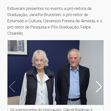
Estiveram presentes no evento a pró-reitora de
Graduação, Janette Brunstein; o pró-reitor de
Extensão e Cultura, Cleverson Pereira de Almeida; e o
pró-reitor de Pesquisa e Pós-Graduação, Felipe
Chiarello.
Os sobreviventes do Holocausto, Gabriel Waldman e
Ga