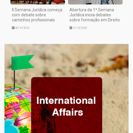
II Semana Jurídica começa
Abertura da 1ª Semana
com debate sobre
Jurídica inicia debates
caminhos profissionais
sobre formação em Direito
06/10/2022
21/10/2020