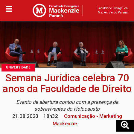
Faculdade Evangélica
Mackenzie do Paraná
UNIVERSIDADE
Semana Jurídica celebra 70
anos da Faculdade de Direito
Evento de abertura contou com a presença de
sobreviventes do Holocausto
21.08.2023
18h32
Comunicação - Marketing
Mackenzie