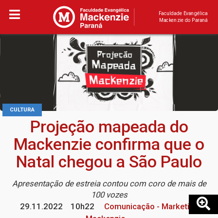
Faculdade Evangélica
Mackenzie do Paraná
CULTURA
Projeção mapeada do
Mackenzie confirma que o
Natal chegou a São Paulo
Apresentação de estreia contou com coro de mais de
100 vozes
29.11.2022
10h22
Comunicação - Marketing