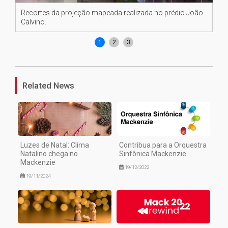
Recortes da projeção mapeada realizada no prédio João
Liv
Calvino.
1
2
3
Related News
Luzes de Natal: Clima
Contribua para a Orquestra
Natalino chega no
Sinfônica Mackenzie
Mackenzie
19/12/2022
19/11/2024