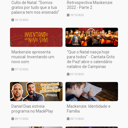
Culto de Natal: “Somos
Retrospectiva Mackenzie
gratos por tudo que a tua
2022 - Parte 2
palavra tem nos ensinado”
15/12/2022
15/12/2022
Mackenzie apresenta
“Que o Natal nasça hoje
musical: Inventando um
para todos” - Cantata Grito
novo som
de Paz! abre o calendário
natalino de Campinas
07/12/2022
01/12/2022
Daniel Dias estreia
Mackenzie: Identidade e
programa no MackPlay
Família
29/11/2022
25/11/2022