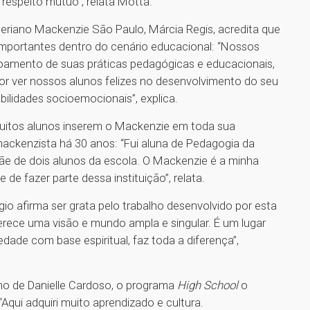
respeito mútuo”, relata Motta.
teriano Mackenzie São Paulo, Márcia Regis, acredita que
 importantes dentro do cenário educacional: “Nossos
oamento de suas práticas pedagógicas e educacionais,
r ver nossos alunos felizes no desenvolvimento do seu
lidades socioemocionais”, explica.
 muitos alunos inserem o Mackenzie em toda sua
 mackenzista há 30 anos: “Fui aluna de Pedagogia da
mãe de dois alunos da escola. O Mackenzie é a minha
 de fazer parte dessa instituição”, relata.
o afirma ser grata pelo trabalho desenvolvido por esta
rece uma visão e mundo ampla e singular. É um lugar
dade com base espiritual, faz toda a diferença”,
lho de Danielle Cardoso, o programa
High School
o
Aqui adquiri muito aprendizado e cultura.