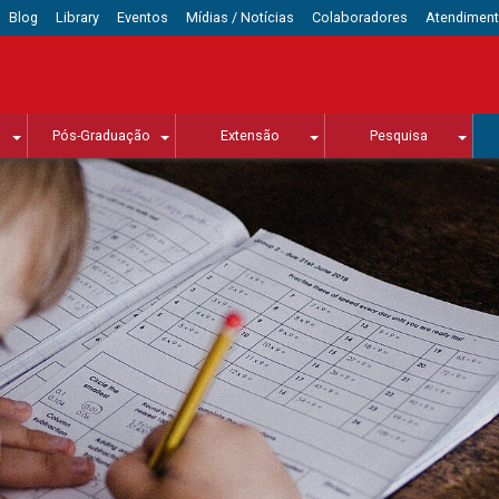
Blog
Library
Eventos
Mídias / Notícias
Colaboradores
Atendimen
Pós-Graduação
Extensão
Pesquisa