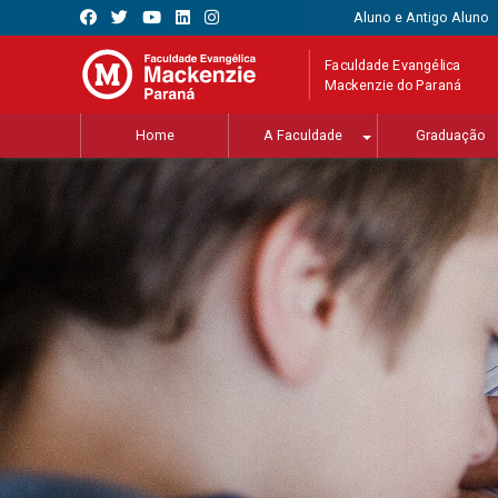
Aluno e Antigo Aluno
Faculdade Evangélica
Mackenzie do Paraná
Home
A Faculdade
Graduação