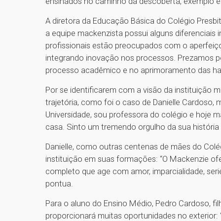
ensinados no caminho da descoberta, exemplo e 
A diretora da Educação Básica do Colégio Presbi
a equipe mackenzista possui alguns diferenciais
profissionais estão preocupados com o aperfeiç
integrando inovação nos processos. Prezamos po
processo acadêmico e no aprimoramento das habi
Por se identificarem com a visão da instituição
trajetória, como foi o caso de Danielle Cardoso,
Universidade, sou professora do colégio e hoje 
casa. Sinto um tremendo orgulho da sua história e
Danielle, como outras centenas de mães do Colégi
instituição em suas formações: “O Mackenzie ofe
completo que age com amor, imparcialidade, serie
pontua.
Para o aluno do Ensino Médio, Pedro Cardoso, fi
proporcionará muitas oportunidades no exterior: “