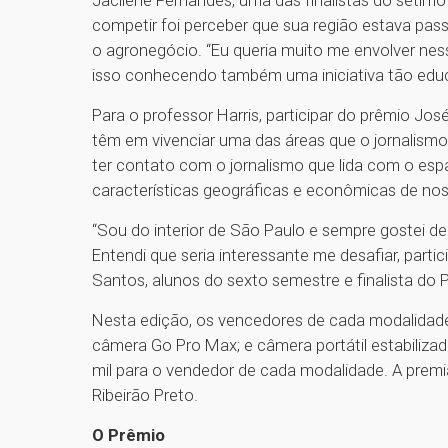
Jacilene Fernandes, uma das finalistas do sétimo
competir foi perceber que sua região estava pa
o agronegócio. “Eu queria muito me envolver ne
isso conhecendo também uma iniciativa tão educa
Para o professor Harris, participar do prêmio Jo
têm em vivenciar uma das áreas que o jornalismo c
ter contato com o jornalismo que lida com o espa
características geográficas e econômicas de noss
“Sou do interior de São Paulo e sempre gostei de
Entendi que seria interessante me desafiar, part
Santos, alunos do sexto semestre e finalista do 
Nesta edição, os vencedores de cada modalidade
câmera Go Pro Max; e câmera portátil estabiliza
mil para o vendedor de cada modalidade. A premi
Ribeirão Preto.
O Prêmio