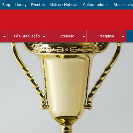
Blog
Library
Eventos
Mídias / Notícias
Colaboradores
Atendimen
Pós-Graduação
Extensão
Pesquisa