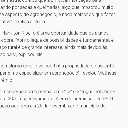
 semestre, contou que a principal motivação para
ssando por secas e queimadas, algo que impactou muito
sse aspecto do agronegócio, e nada melhor do que fazer
tiva”, explica a aluna.
sé Hamilton Ribeiro é uma oportunidade que os alunos
obre. “Abrir o leque de possibilidades é fundamental, e
ço rural é de grande interesse, ainda mais devido às
o país”, explicou ele.
 jornalismo agro, mas não tinha propriedade do assunto.
icipar e me especializar em agronegócio”, revelou Matheus
Prêmio.
 receberão como prêmio em 1°, 2° e 3° lugar: notebook;
dora 2DJi, respectivamente. Além da premiação de R$ 10
ação ocorrerá dia 25 de novembro, no município de