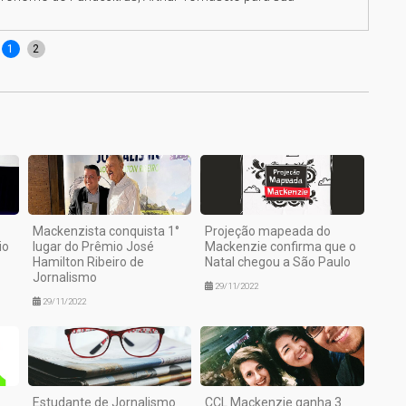
1
2
Mackenzista conquista 1°
Projeção mapeada do
io
lugar do Prêmio José
Mackenzie confirma que o
Hamilton Ribeiro de
Natal chegou a São Paulo
Jornalismo
29/11/2022
29/11/2022
Estudante de Jornalismo
CCL Mackenzie ganha 3