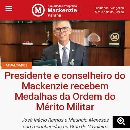
Faculdade Evangélica
Mackenzie do Paraná
ATUALIDADES
Presidente e conselheiro do
Mackenzie recebem
Medalhas da Ordem do
Mérito Militar
José Inácio Ramos e Mauricio Meneses
são reconhecidos no Grau de Cavaleiro