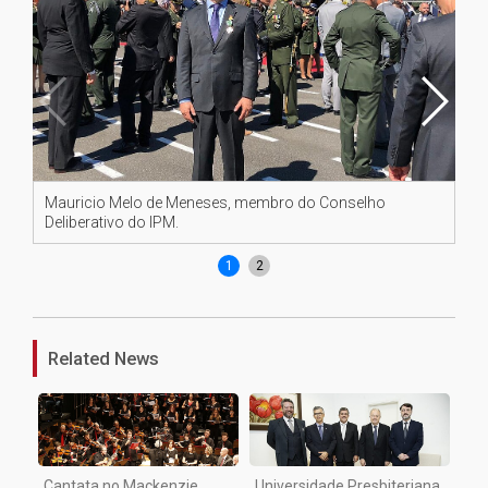
Mauricio Melo de Meneses, membro do Conselho
Jo
Deliberativo do IPM.
1
2
Related News
Cantata no Mackenzie
Universidade Presbiteriana