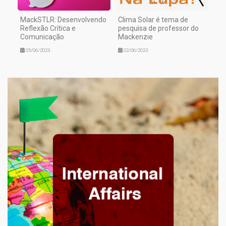
MackSTLR: Desenvolvendo
Clima Solar é tema de
Reflexão Crítica e
pesquisa de professor do
Comunicação
Mackenzie
05/06/2023
02/06/2023