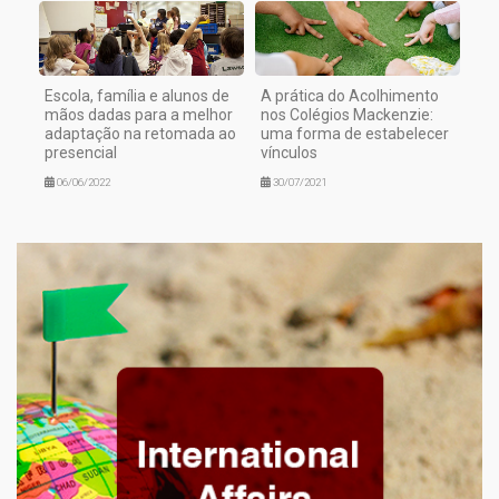
Escola, família e alunos de
A prática do Acolhimento
mãos dadas para a melhor
nos Colégios Mackenzie:
adaptação na retomada ao
uma forma de estabelecer
presencial
vínculos
06/06/2022
30/07/2021