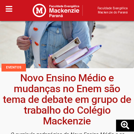
Faculdade Evangélica
Mackenzie do Paraná
EVENTOS
Novo Ensino Médio e
mudanças no Enem são
tema de debate em grupo de
trabalho do Colégio
Mackenzie