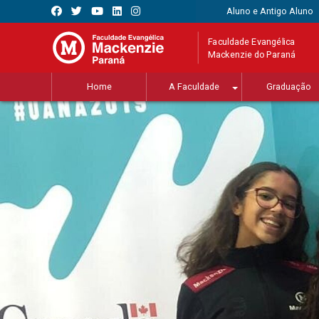
Aluno e Antigo Aluno
Faculdade Evangélica
Mackenzie do Paraná
Home
A Faculdade
Graduação