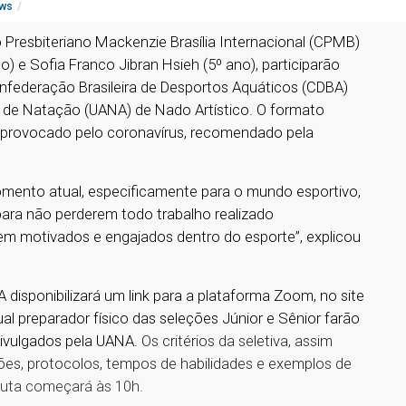
ws
o Presbiteriano Mackenzie Brasília Internacional (CPMB)
o) e Sofia Franco Jibran Hsieh (5º ano), participarão
 Confederação Brasileira de Desportos Aquáticos (CDBA)
 de Natação (UANA) de Nado Artístico. O formato
al provocado pelo coronavírus, recomendado pela
 momento atual, especificamente para o mundo esportivo,
para não perderem todo trabalho realizado
em motivados e engajados dentro do esporte”, explicou
.
 disponibilizará um link para a plataforma Zoom, no site
ual preparador físico das seleções Júnior e Sênior farão
 divulgados pela UANA.
Os critérios da seletiva, assim
ões, protocolos, tempos de habilidades e exemplos de
puta começará às 10h.