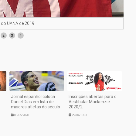
a do UANA de 2019
Alic
2
3
4
Jornal espanhol coloca
Inscrições abertas para o
Daniel Dias em lista de
Vestibular Mackenzie
maiores atletas do século
2020/2
08/06/2020
29/04/2020