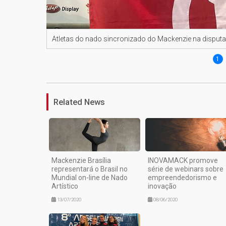
Atletas do nado sincronizado do Mackenzie na disput
1
Related News
Mackenzie Brasília
INOVAMACK promove
representará o Brasil no
série de webinars sobre
Mundial on-line de Nado
empreendedorismo e
Artístico
inovação
13/07/2020
08/06/2020