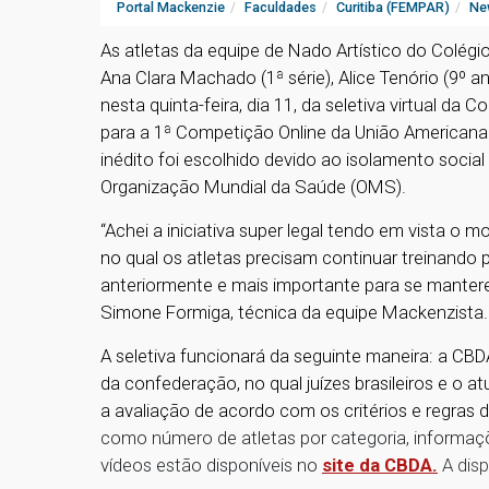
Portal Mackenzie
Faculdades
Curitiba (FEMPAR)
Ne
As atletas da equipe de Nado Artístico do Colégi
Ana Clara Machado (1ª série), Alice Tenório (9º an
nesta quinta-feira, dia 11, da seletiva virtual da
para a 1ª Competição Online da União Americana
inédito foi escolhido devido ao isolamento soci
Organização Mundial da Saúde (OMS).
“Achei a iniciativa super legal tendo em vista o
no qual os atletas precisam continuar treinando 
anteriormente e mais importante para se manter
Simone Formiga, técnica da equipe Mackenzista
A seletiva funcionará da seguinte maneira: a CBDA
da confederação, no qual juízes brasileiros e o at
a avaliação de acordo com os critérios e regras
como número de atletas por categoria, informaç
vídeos estão disponíveis no
site da CBDA.
A dis