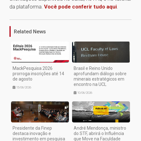
da plataforma.
Você pode conferir tudo aqui
.
1
Related News
MackPesquisa 2026
Brasil e Reino Unido
prorroga inscrições até 14
aprofundam diálogo sobre
de agosto
minerais estratégicos em
encontro na UCL
15/06/2026
10/06/2026
Presidente da Finep
André Mendonça, ministro
destaca inovação e
do STF, abrirá o Influência
investimento em pesquisa
que Move na Faculdade