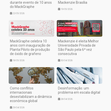
durante evento de 10 anos
Mackenzie Brasília
do MackGraphe
19/05/2026
22/05/2026
MackGraphe celebra 10
Mackenzie é eleita Melhor
anos com inauguração de
Universidade Privada de
Planta Piloto de produção
São Paulo pela 6ª vez
de óxido de grafeno
consecutiva
18/05/2026
30/04/2026
Como conflitos
Desinformação: um
internacionais
problema em escala digital
desestabilizam a dinâmica
28/04/2026
econômica global
29/04/2026