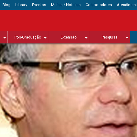
Blog
Library
Eventos
Mídias / Notícias
Colaboradores
Atendimen
Pós-Graduação
Extensão
Pesquisa