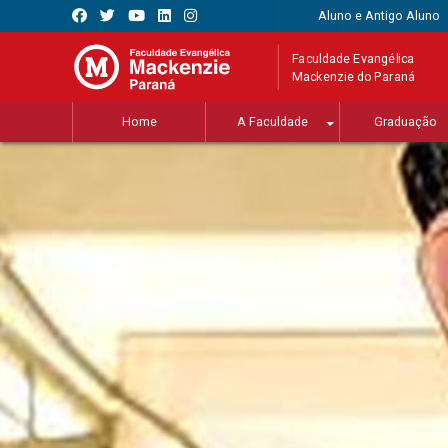
Aluno e Antigo Aluno
Faculdade Evangélica
Mackenzie do Paraná
Home
A Faculdade
Graduação