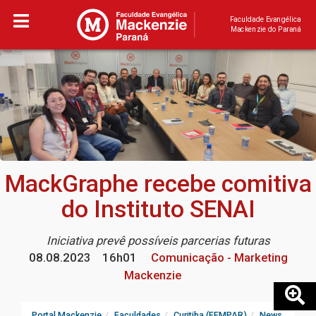
Faculdade Evangélica
Mackenzie do Paraná
MackGraphe recebe comitiva
do Instituto SENAI
Iniciativa prevê possíveis parcerias futuras
08.08.2023
16h01
Comunicação - Marketing
Mackenzie
Portal Mackenzie
Faculdades
Curitiba (FEMPAR)
News