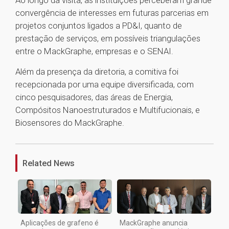
Ao longo da visita, as instituições perceberam grande
convergência de interesses em futuras parcerias em
projetos conjuntos ligados a PD&I, quanto de
prestação de serviços, em possíveis triangulações
entre o MackGraphe, empresas e o SENAI.
Além da presença da diretoria, a comitiva foi
recepcionada por uma equipe diversificada, com
cinco pesquisadores, das áreas de Energia,
Compósitos Nanoestruturados e Multifucionais, e
Biosensores do MackGraphe.
1
Related News
Aplicações de grafeno é
MackGraphe anuncia