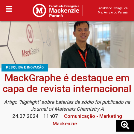
Faculdade Evangélica
Mackenzie do Paraná
PESQUISA E INOVAÇÃO
MackGraphe é destaque em
capa de revista internacional
Artigo "highlight" sobre baterias de sódio foi publicado na
Journal of Materials Chemistry A
24.07.2024
11h07
Comunicação - Marketing
Mackenzie