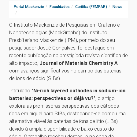
Portal Mackenzie
Faculdades
Curitiba (FEMPAR)
News
O Instituto Mackenzie de Pesquisas em Grafeno e
Nanotecnologias (MackGraphe) do Instituto
Presbiteriano Mackenzie (IPM), por meio do seu
pesquisador Josué Gonçalves, foi destaque em
recente publicação na prestigiada revista científica de
alto impacto,
Journal of Materials Chemistry A
,
com avanços significativos no campo das baterias
de íons de sódio (SIBs).
Intitulado
"Ni-rich layered cathodes in sodium-ion
batteries: perspectives or déjà vu?"
, o artigo
explora as promissoras perspectivas dos cátodos
ricos em níquel para SIBs, destacando-se como uma
alternativa viável às baterias de íons de lítio (LIBs)
devido à ampla disponibilidade e baixo custo do
sódio. O trabalho recebeu destaque na capa da