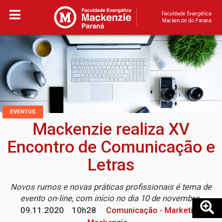
Faculdade Evangélica
Mackenzie do Paraná
EVENTOS
Mackenzie realiza XV
Encontro de Comunicação e
Letras
Novos rumos e novas práticas profissionais é tema de
evento on-line, com início no dia 10 de novembro
09.11.2020
10h28
Comunicação - Marketing