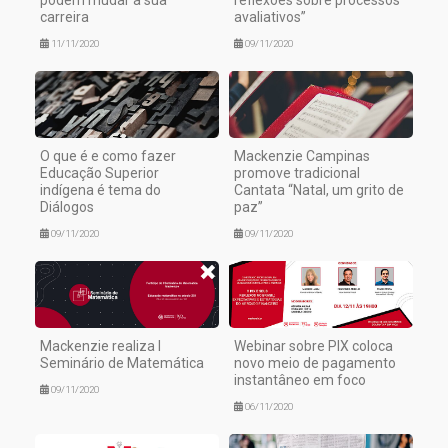
podem mudar a sua
reflexões sobre processos
carreira
avaliativos”
11/11/2020
09/11/2020
O que é e como fazer
Mackenzie Campinas
Educação Superior
promove tradicional
indígena é tema do
Cantata “Natal, um grito de
Diálogos
paz”
09/11/2020
09/11/2020
Mackenzie realiza I
Webinar sobre PIX coloca
Seminário de Matemática
novo meio de pagamento
instantâneo em foco
09/11/2020
06/11/2020