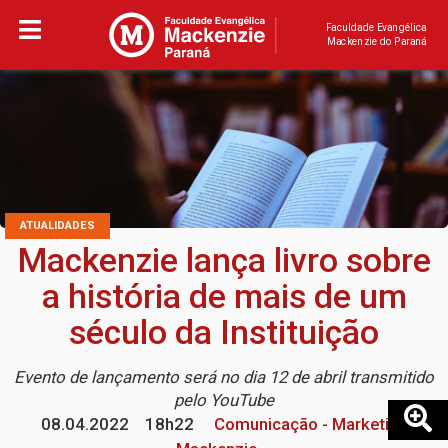
Faculdade Evangélica
Mackenzie do Paraná
ATUALIDADES
Mackenzie lança livro sobre
a história de mais de um
século da Instituição
Evento de lançamento será no dia 12 de abril transmitido
pelo YouTube
08.04.2022
18h22
Comunicação - Marketing