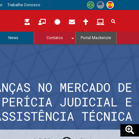
to
Trabalhe Conosco
News
Contatos
Portal Mackenzie