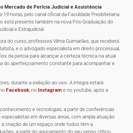
 Mercado de Perícia Judicial e Assistência
às 19 horas, pelo canal oficial da Faculdade Presbiteriana
to está presente também na nova Pós-Graduação do
dicial e Extrajudicial.
a do curso, professora Vilma Guimarães, que receberá
 Batista, e o advogado especialista em direito processual,
fios da perícia para alcançar a certeza técnica na atual
ncia do aperfeiçoamento constante para acompanhar e
es, durante a exibição ao vivo. A íntegra estará
 no
Facebook
, no
Instagram
e no youtube, após a
conhecimento e tecnologias, a partir de conferências
 e especialistas em diversas áreas, com ampla atuação
a criação de um espaço onde todos têm a
clusões, a partir do aguçamento do seu senso crítico,