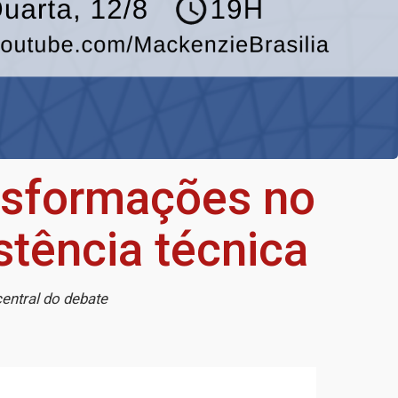
nsformações no
stência técnica
central do debate