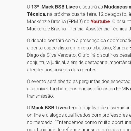
O
13º Mack BSB Lives
discutirá as
Mudanças no
Técnica
, na próxima quarta-feira, 12 de agosto, 
Mackenzie Brasília (FPMB) no
Youtube
. O assun
Mackenzie Brasília - Perícia, Assistência Técnica Ju
O debate contará com a presença da coordenador
a perita especialista em direito tributário, Sandra
Diego da Silva Vencato. O trio irá discutir os desa
conjuntura judicial, além de destacar a importâ
atender aos anseios dos clientes.
O evento será aberto às perguntas dos espectador
disponível, também, nos canais oficiais da FPMB
transmissão.
O
Mack BSB Lives
tem o objetivo de disseminar 
on-line e diálogos qualificados com professores
no mercado. “Entendemos como muito oportuna 
oportunidade de refletir e tirar suas próprias con