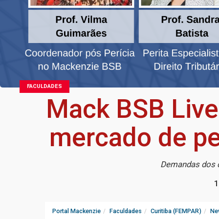
FACULDADES
Mack BSB Live
mercado de per
Demandas dos cli
1
Portal Mackenzie
Faculdades
Curitiba (FEMPAR)
Ne