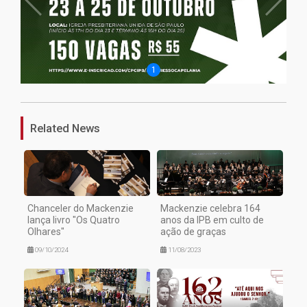
1
Related News
Chanceler do Mackenzie
Mackenzie celebra 164
lança livro "Os Quatro
anos da IPB em culto de
Olhares"
ação de graças
09/10/2024
11/08/2023