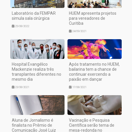
Laboratório da FEMPAR
HUEM apresenta projetos
simula sala cirúrgica
para vereadores de
Curitiba
25/08/2022
24/09/2021
Hospital Evangélico
Após tratamento no HUEM,
Mackenzie realiza três
bailarina tem a chance de
transplantes diferentes no
continuar exercendo a
mesmo dia
paixão em dançar
23/08/2021
17/08/2021
Aluna de Jornalismo é
Vacinação e Pesquisa
finalista no Prêmio de
Científica serão tema de
Comunicação José Luiz
mesa-redonda no