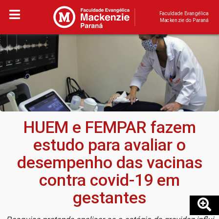
Faculdade Evangélica
Mackenzie do Paraná
HUEM e FEMPAR fazem
estudo para avaliar o
desempenho das vacinas
contra covid-19 em
gestantes