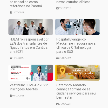
se consolida como
novos estudos clínicos
referência no Paraná
05/10/2022
11/05/2023
HUEM foi responsável por
Hospital Evangélico
22% dos transplantes de
Mackenzie inaugura nova
fígado feitos em Curitiba
clínica de Oftalmologia
em 2021
para o SUS
11/03/2022
01/02/2022
Vestibular FEMPAR 2022:
Setembro Amarelo:
Inscrições Abertas
conheça formas de se
cuidar e serviços para seu
08/09/2021
bem-estar
01/09/2021