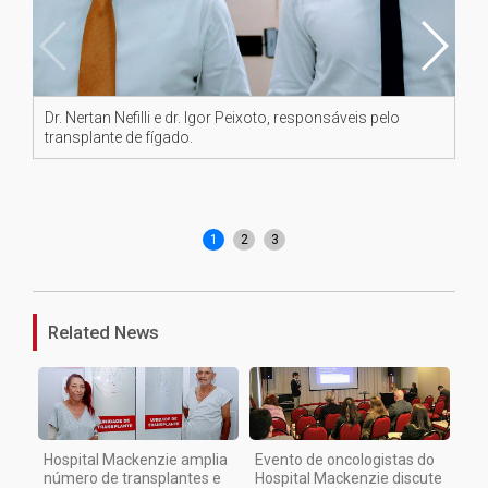
Dr. Nertan Nefilli e dr. Igor Peixoto, responsáveis pelo
Of
transplante de fígado.
Ag
1
2
3
Related News
Hospital Mackenzie amplia
Evento de oncologistas do
número de transplantes e
Hospital Mackenzie discute