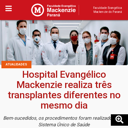
Faculdade Evangélica
Mackenzie do Paraná
ATUALIDADES
Hospital Evangélico
Mackenzie realiza três
transplantes diferentes no
mesmo dia
Bem-sucedidos, os procedimentos foram realizados pelo
Sistema Único de Saúde