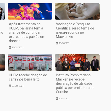
Após tratamento no
Vacinação e Pesquisa
HUEM, bailarina tem a
Científica serão tema de
no
chance de continuar
mesa-redonda no
exercendo a paixão em
Mackenzie
dançar
13/08/2021
17/08/2021
HUEM recebe doação de
Instituto Presbiteriano
carrinhos beira leito
Mackenzie recebe
declaração de utilidade
03/08/2021
pública por prefeitura de
Curitiba
22/07/2021