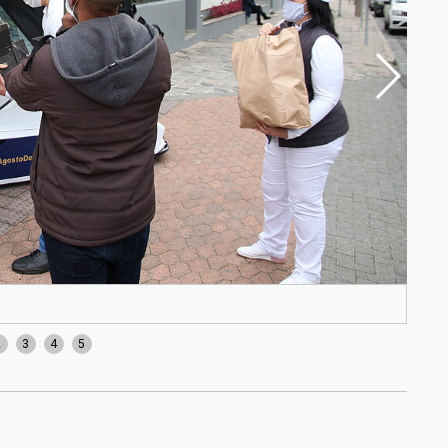
Dr. 
2
3
4
5