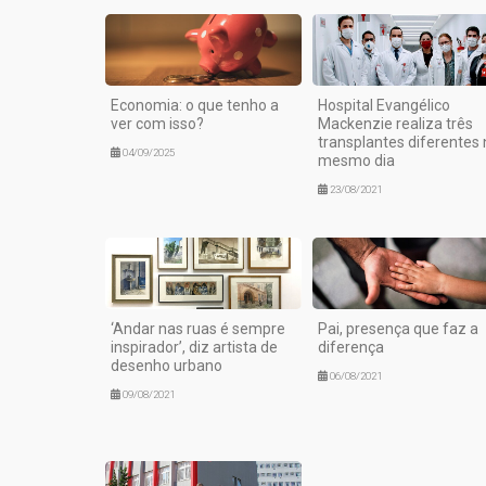
Economia: o que tenho a
Hospital Evangélico
ver com isso?
Mackenzie realiza três
transplantes diferentes 
04/09/2025
mesmo dia
23/08/2021
‘Andar nas ruas é sempre
Pai, presença que faz a
inspirador’, diz artista de
diferença
desenho urbano
06/08/2021
09/08/2021