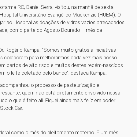
ofarma-RC, Daniel Serra, visitou, na manhã de sexta-
Hospital Universitário Evangélico Mackenzie (HUEM). O
regar ao Hospital as doações de vidros vazios arrecadados
idade, como parte do Agosto Dourado – mês da
 Dr. Rogério Kampa. “Somos muito gratos a iniciativas
is colaboram para melhorarmos cada vez mais nosso
m partos de alto risco e muitos destes recém-nascidos
om o leite coletado pelo banco”, destaca Kampa.
de acompanhou o processo de pasteurização e
eressante, quem não está diretamente envolvido nessa
o o que é feito ali. Fiquei ainda mais feliz em poder
 Stock Car.
i federal como o mês do aleitamento materno. É um mês