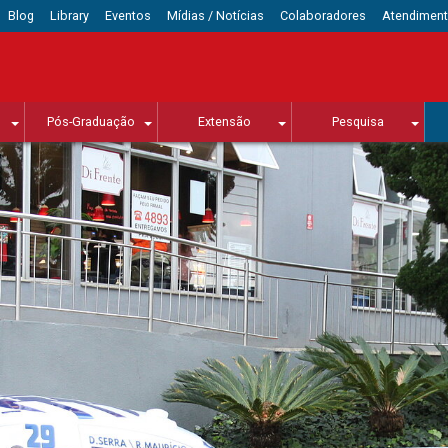
Blog
Library
Eventos
Mídias / Notícias
Colaboradores
Atendimen
Pós-Graduação
Extensão
Pesquisa