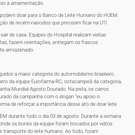
poio à amamentação.
 podem doar para o Banco de Leite Humano do HUEM.
ação de recém-nascidos que precisam ficar na UTI.
sair de casa. Equipes do Hospital realizam visitas
itas, fazem orientações, entregam os frascos
eite armazenado.
guidos a maior categoria do automobilismo brasileiro.
 carro da equipe Eurofarma-RC, octacampeã da categoria,
panha Mundial Agosto Dourado. Na pista, os carros
dourado da campanha com o slogan “eu apoio o
rma de reforçar a importância desse ato de doar leite.
UEM durante todo o dia 03 de agosto. Durante a semana
 onde os bonés da equipe foram trocados por vidros
e transporte do leite humano. Ao todo, foram