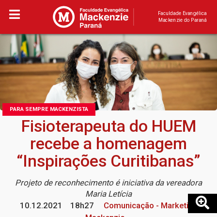
Faculdade Evangélica
Mackenzie do Paraná
PARA SEMPRE MACKENZISTA
Fisioterapeuta do HUEM
recebe a homenagem
“Inspirações Curitibanas”
Projeto de reconhecimento é iniciativa da vereadora
Maria Letícia
10.12.2021
18h27
Comunicação - Marketing