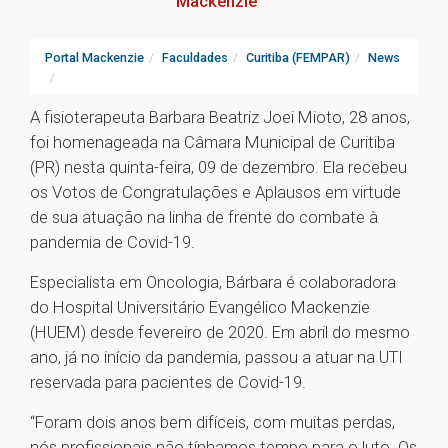
Mackenzie
Portal Mackenzie
Faculdades
Curitiba (FEMPAR)
News
A fisioterapeuta Barbara Beatriz Joei Mioto, 28 anos,
foi homenageada na Câmara Municipal de Curitiba
(PR) nesta quinta-feira, 09 de dezembro. Ela recebeu
os Votos de Congratulações e Aplausos em virtude
de sua atuação na linha de frente do combate à
pandemia de Covid-19.
Especialista em Oncologia, Bárbara é colaboradora
do Hospital Universitário Evangélico Mackenzie
(HUEM) desde fevereiro de 2020. Em abril do mesmo
ano, já no início da pandemia, passou a atuar na UTI
reservada para pacientes de Covid-19.
“Foram dois anos bem difíceis, com muitas perdas,
nós profissionais não tínhamos tempo para o luto. Os