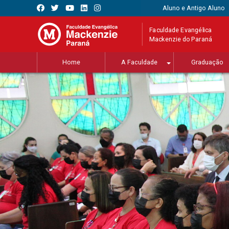
Aluno e Antigo Aluno
Faculdade Evangélica
Mackenzie do Paraná
Home
A Faculdade
Graduação