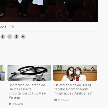
a do HUEM
Cora
3
4
5
6
Secretário de Estado da
Fisioterapeuta do HUEM
Saúde ressalta
recebe a homenagem
importância do HUEM no
“Inspirações Curitibanas”
Paraná
10/12/2021
14/12/2021