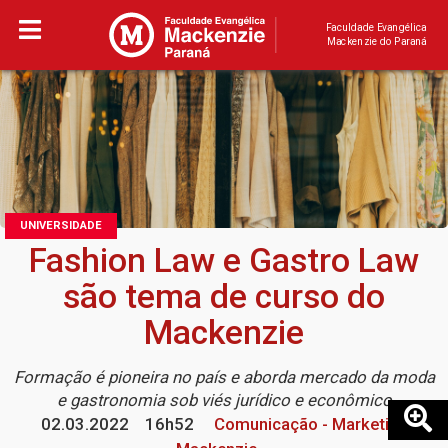
Faculdade Evangélica
Mackenzie do Paraná
UNIVERSIDADE
Fashion Law e Gastro Law
são tema de curso do
Mackenzie
Formação é pioneira no país e aborda mercado da moda
e gastronomia sob viés jurídico e econômico
02.03.2022
16h52
Comunicação - Marketing