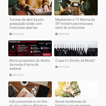
Turmas de abril da pós-
Mackenzie e TV Aberta de
graduação estão com
SP fecham parceria para
matrículas abertas
série de entrevistas
03/03/2022
03/03/2022
Novos propósitos do direito
O que é o Direito da Moda?
da moda é tema de
26/07/2021
webinar
24/01/2022
EaD, presencial ou on-line
Novas tendências do
ao vivo: saiba a diferença
Fashion Law em evento