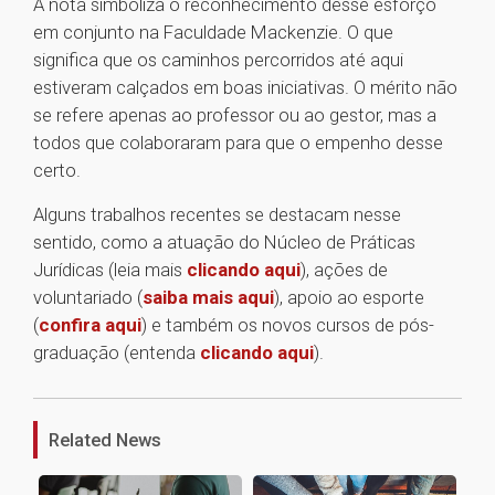
A nota simboliza o reconhecimento desse esforço
em conjunto na Faculdade Mackenzie. O que
significa que os caminhos percorridos até aqui
estiveram calçados em boas iniciativas. O mérito não
se refere apenas ao professor ou ao gestor, mas a
todos que colaboraram para que o empenho desse
certo.
Alguns trabalhos recentes se destacam nesse
sentido, como a atuação do Núcleo de Práticas
Jurídicas (leia mais
clicando aqui
), ações de
voluntariado (
saiba mais aqui
), apoio ao esporte
(
confira aqui
) e também os novos cursos de pós-
graduação (entenda
clicando aqui
).
1
Related News