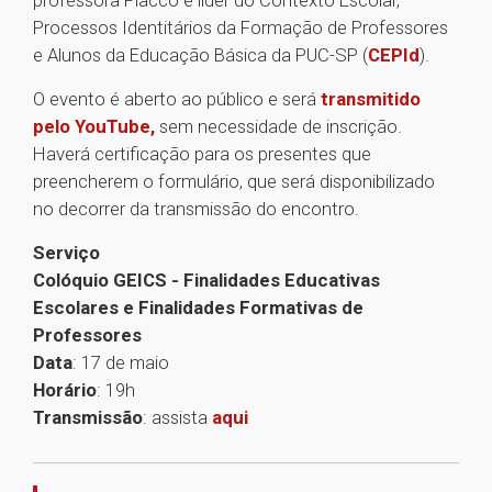
professora Placco é líder do Contexto Escolar,
Processos Identitários da Formação de Professores
e Alunos da Educação Básica da PUC-SP (
CEPId
).
O evento é aberto ao público e será
transmitido
pelo YouTube,
sem necessidade de inscrição.
Haverá certificação para os presentes que
preencherem o formulário, que será disponibilizado
no decorrer da transmissão do encontro.
Serviço
Colóquio GEICS - Finalidades Educativas
Escolares e Finalidades Formativas de
Professores
Data
: 17 de maio
Horário
: 19h
Transmissão
: assista
aqui
1