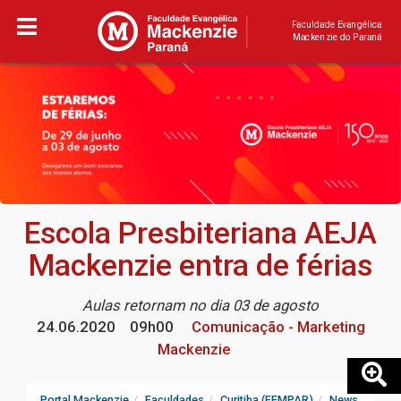
Faculdade Evangélica
Mackenzie do Paraná
Escola Presbiteriana AEJA
Mackenzie entra de férias
Aulas retornam no dia 03 de agosto
24.06.2020
09h00
Comunicação - Marketing
Mackenzie
Portal Mackenzie
Faculdades
Curitiba (FEMPAR)
News