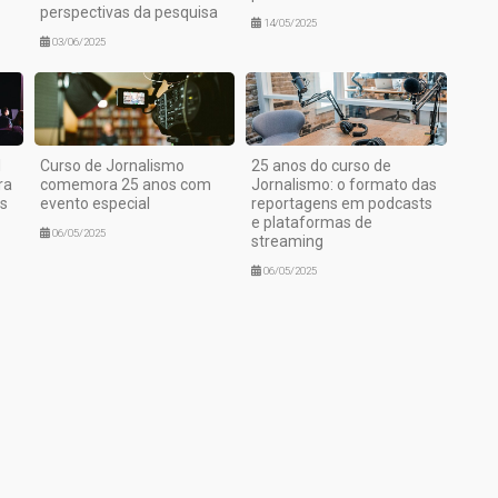
perspectivas da pesquisa
14/05/2025
03/06/2025
l
Curso de Jornalismo
25 anos do curso de
ra
comemora 25 anos com
Jornalismo: o formato das
es
evento especial
reportagens em podcasts
e plataformas de
06/05/2025
streaming
06/05/2025