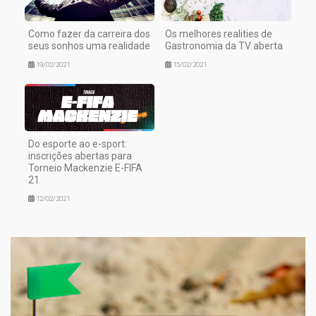
Como fazer da carreira dos
Os melhores realities de
seus sonhos uma realidade
Gastronomia da TV aberta
19/02/2021
15/02/2021
Do esporte ao e-sport:
inscrições abertas para
Torneio Mackenzie E-FIFA
21
12/02/2021