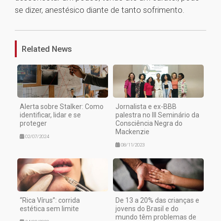
se dizer, anestésico diante de tanto sofrimento.
1
Related News
Alerta sobre Stalker: Como
Jornalista e ex-BBB
identificar, lidar e se
palestra no III Seminário da
proteger
Consciência Negra do
Mackenzie
02/07/2024
08/11/2023
“Rica Vírus”: corrida
De 13 a 20% das crianças e
estética sem limite
jovens do Brasil e do
mundo têm problemas de