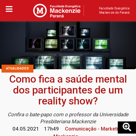
Faculdade Evangélica
Mackenzie do Paraná
ATUALIDADES
Como fica a saúde mental
dos participantes de um
reality show?
Confira o bate-papo com o professor da Universidade
Presbiteriana Mackenzie
04.05.2021
17h49
Comunicação - Marketing