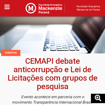
Faculdade Evangélica
Mackenzie do Paraná
EVENTOS
CEMAPI debate
anticorrupção e Lei de
Licitações com grupos de
pesquisa
Evento acontece em parceria com o
movimento Transparência Internacional Brasil