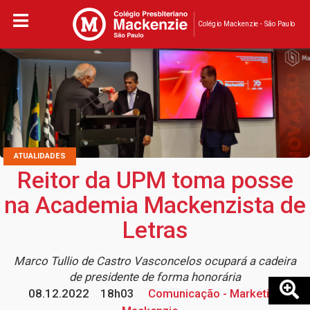
Colégio Mackenzie - São Paulo
ATUALIDADES
Reitor da UPM toma posse
na Academia Mackenzista de
Letras
Marco Tullio de Castro Vasconcelos ocupará a cadeira
de presidente de forma honorária
08.12.2022
18h03
Comunicação - Marketing