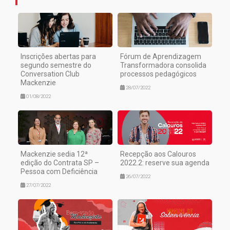
Inscrições abertas para
Fórum de Aprendizagem
segundo semestre do
Transformadora consolida
Conversation Club
processos pedagógicos
Mackenzie
28/07/2022
01/08/2022
Mackenzie sedia 12ª
Recepção aos Calouros
edição do Contrata SP –
2022.2: reserve sua agenda
Pessoa com Deficiência
26/07/2022
27/07/2022