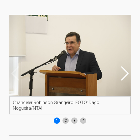
Chanceler Robinson Grangeiro. FOTO: Dago
Ra
Nogueira/NTAI
1
2
3
4