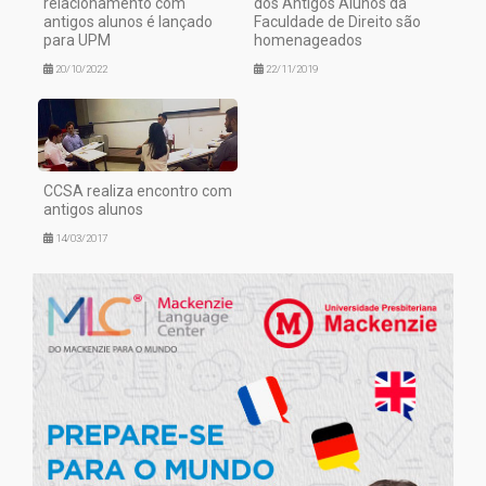
relacionamento com
dos Antigos Alunos da
antigos alunos é lançado
Faculdade de Direito são
para UPM
homenageados
20/10/2022
22/11/2019
CCSA realiza encontro com
antigos alunos
14/03/2017