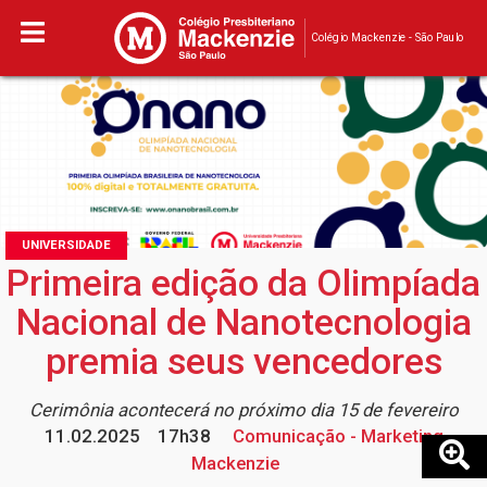
Colégio Mackenzie - São Paulo
UNIVERSIDADE
Primeira edição da Olimpíada
Nacional de Nanotecnologia
premia seus vencedores
Cerimônia acontecerá no próximo dia 15 de fevereiro
11.02.2025
17h38
Comunicação - Marketing
Mackenzie