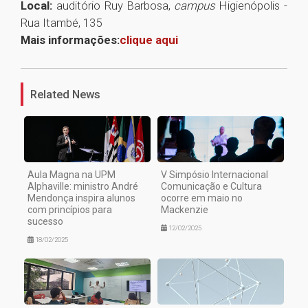
Local:
auditório Ruy Barbosa,
campus
Higienópolis -
Rua Itambé, 135
Mais informações:
clique aqui
1
Related News
Aula Magna na UPM
V Simpósio Internacional
Alphaville: ministro André
Comunicação e Cultura
Mendonça inspira alunos
ocorre em maio no
com princípios para
Mackenzie
sucesso
12/02/2025
18/02/2025