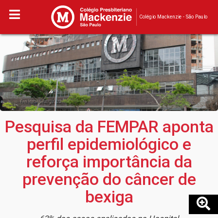
Colégio Mackenzie - São Paulo
Pesquisa da FEMPAR aponta
perfil epidemiológico e
reforça importância da
prevenção do câncer de
bexiga