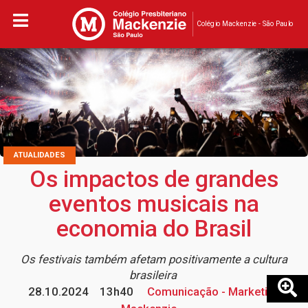
Colégio Mackenzie - São Paulo
ATUALIDADES
Os impactos de grandes
eventos musicais na
economia do Brasil
Os festivais também afetam positivamente a cultura
brasileira
28.10.2024
13h40
Comunicação - Marketing