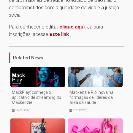
de profissionais de saúde no estado de São Paulo,
comprometidos com a qualidade de vida e a justiça
social!
Para conhecer o edital,
clique aqui
. Já para
inscrições, acesse
este link
.
1
Related News
MackPlay: conheça o
Mackenzie Rio inova na
aplicativo de streaming do
formação de líderes da
Mackenzie
área da saúde
18/11/2024
11/11/2024