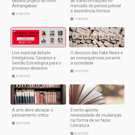
debate projeto do novo
as transformações no
Anhangabaú
mercado de perícia judicial
e assistência técnica
13/08/2020
11/08/2020
Live especial debate
O discurso das Fake News e
Inteligência, Cenários e
as consequências perante
Gestão Estratégica para o
a sociedade
processo decisório
13/07/2020
10/08/2020
A arte deve abraçar o
Evento aponta
pensamento crítico
necessidade de mudanças
na forma de se fazer
10/07/2020
Literatura
26/06/2020