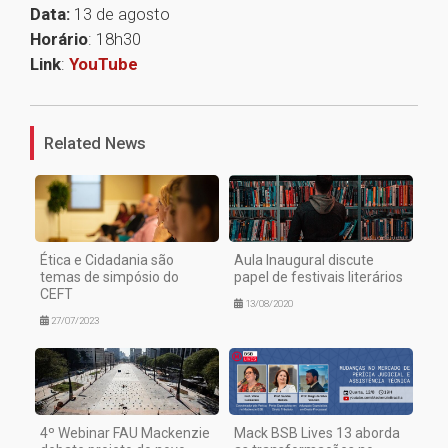
Data:
13 de agosto
Horário
: 18h30
Link
:
YouTube
1
Related News
Ética e Cidadania são
Aula Inaugural discute
temas de simpósio do
papel de festivais literários
CEFT
13/08/2020
27/07/2023
4º Webinar FAU Mackenzie
Mack BSB Lives 13 aborda