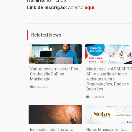
Horário:
às 15h30
Link de inscrição:
acesse
aqui
Related News
Vantagens em cursar Pós-
Mackenzie e ASSESPRO
Graduação EaD no
SP realizarão série de
Mackenzie
webinars sobre
Organizações, Dados e
08/10/2020
Decisões
31/08/2020
Inscrições abertas para
Notas Musicais volta a