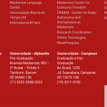
Mackenzie Language
Mackenzie Center for
R
Center
Economic Freedom
R
Universidade Aberta do
CRAAM - Center for Radio
M
Tempo Útil
Astronomy and
N
Astrophysics at
International Affairs
Mackenzie
Research Coordination
Vitrine Tecnologica
MackPesquisa
le
Universidade - Alphaville
Universidade - Campinas
Pós-Graduação
Graduação e Pós-
Avenida Mackenzie, 905 –
Graduação
2º Andar – Prédio 5
Av. Brasil, 1220
Tamboré , Barueri
Jd. Guanabara, Campinas
SP
,
06460-130
SP
,
13073-148
(11) 3555-2048/2022.
(19) 3211-4100