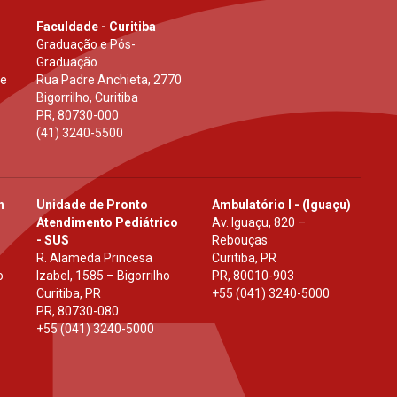
Faculdade - Curitiba
Graduação e Pós-
Graduação
 e
Rua Padre Anchieta, 2770
Bigorrilho, Curitiba
PR
,
80730-000
(41) 3240-5500
h
Unidade de Pronto
Ambulatório I - (Iguaçu)
Atendimento Pediátrico
Av. Iguaçu, 820 –
- SUS
Rebouças
R. Alameda Princesa
Curitiba, PR
o
Izabel, 1585 – Bigorrilho
PR
,
80010-903
Curitiba, PR
+55 (041) 3240-5000
PR
,
80730-080
+55 (041) 3240-5000