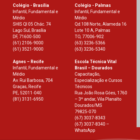
Colégio - Brasília
Colégio - Palmas
Infantil, Fundamental e
Infantil, Fundamental e
Médio
Médio
SHIS Ql 05 Chác. 74
Qd.108 Norte, Alameda 16
Lago Sul, Brasília
Lote 10 A, Palmas
DF
,
71600-500
TO
,
77006-902
(61) 2106-9000
(63) 3236-5366
(61) 3521-9000
(63) 3236-5340
Agnes – Recife
Escola Técnica Vital
Infantil, Fundamental e
Brasil – Dourados
Médio
Capacitação,
Av. Rui Barbosa, 704
Especialização e Cursos
Graças, Recife
Técnicos
PE
,
52011-040
Rua João Rosa Góes, 1760
(81) 3131-6950
– 3º andar, Vila Planalto
Dourados
/
MS
79825-070
(67) 3037-8343
(67) 3037-8340 –
WhatsApp