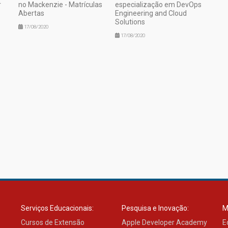
r
no Mackenzie - Matrículas
especialização em DevOps
Abertas
Engineering and Cloud
Solutions
17/08/2020
17/08/2020
Serviços Educacionais:
Pesquisa e Inovação:
M
Cursos de Extensão
Apple Developer Academy
E