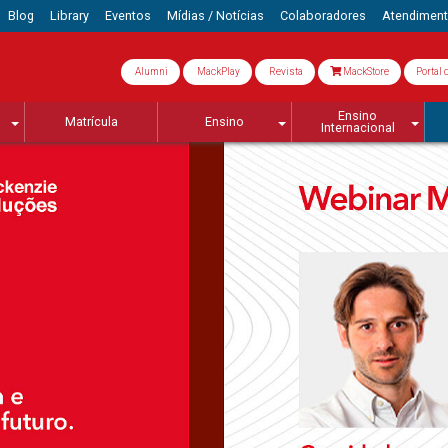
Blog
Library
Eventos
Mídias / Notícias
Colaboradores
Atendimen
Alumni
MackPlay
Revista
MackStore
Portal 
Ensino
Matrícula
Ensino
Internacional