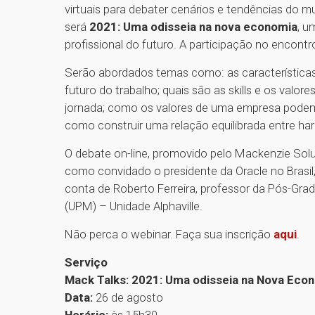
virtuais para debater cenários e tendências do 
será
2021: Uma odisseia na nova economia
, u
profissional do futuro. A participação no encontr
Serão abordados temas como: as característic
futuro do trabalho; quais são as skills e os valor
jornada; como os valores de uma empresa podem i
como construir uma relação equilibrada entre hard
O debate on-line, promovido pelo Mackenzie Solu
como convidado o presidente da Oracle no Brasil
conta de Roberto Ferreira, professor da Pós-Gra
(UPM) – Unidade Alphaville.
Não perca o webinar. Faça sua inscrição
aqui
.
Serviço
Mack Talks: 2021: Uma odisseia na Nova Eco
Data:
26 de agosto