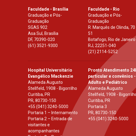
Faculdade - Brasília
Faculdade - Rio
Graduação e Pós-
Graduação e Pós-
Graduação
Graduação
SGAS 902
R. Marquês de Olinda, 70
Asa Sul, Brasília
51
DF
,
70390-020
Botafogo, Rio de Janeiro
(61) 3521-9300
RJ
,
22251-040
(21) 2114-5252
Hospital Universitário
Pronto Atendimento 24
Evangélico Mackenzie
particular e convênios -
Alameda Augusto
Adulto e Pediátrico
Stellfeld, 1908 - Bigorrilho
Alameda Augusto
Curitiba, PR
Stellfeld, 1908 - Bigorrilh
PR
,
80730-150
Curitiba, PR
+55 (041) 3240-5000
Portaria 3
Portaria 1 – Internamento
PR
,
80730-150
Portaria 2 – Entrada de
+55 (041) 3240-5000
visitantes e
acompanhantes