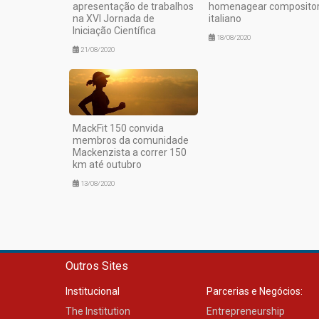
apresentação de trabalhos
homenagear composito
na XVI Jornada de
italiano
Iniciação Científica
18/08/2020
21/08/2020
MackFit 150 convida
membros da comunidade
Mackenzista a correr 150
km até outubro
13/08/2020
Outros Sites
Institucional
Parcerias e Negócios:
The Institution
Entrepreneurship