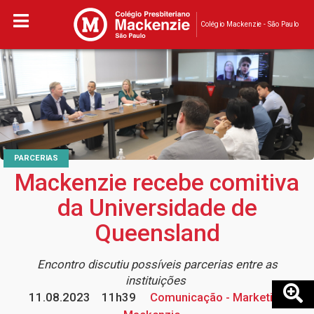
Colégio Mackenzie - São Paulo
PARCERIAS
Mackenzie recebe comitiva
da Universidade de
Queensland
Encontro discutiu possíveis parcerias entre as
instituições
11.08.2023
11h39
Comunicação - Marketing