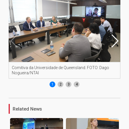
Comitiva da Universidade de Queensland. FOTO: Dago
Da 
Nogueira/NTAI
Si
1
2
3
4
Related News