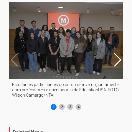
Estudantes participantes do curso de inverno, juntamente
Sa
com professores e orientadores da EducationUSA. FOTO:
Ca
Wilson Camargo/NTAI
1
2
3
4
Related News